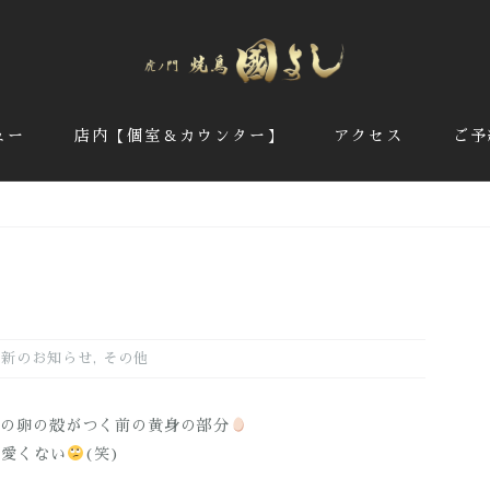
ュー
店内【個室＆カウンター】
アクセス
ご予
最新のお知らせ
,
その他
の卵の殻がつく前の黄身の部分
可愛くない
(笑)