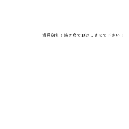
投
満員御礼！焼き鳥でお返しさせて下さい！
稿
ナ
ビ
ゲ
ー
シ
ョ
ン