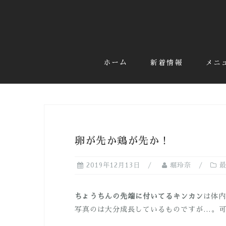
コ
ン
テ
ン
ツ
ホーム
新着情報
メニ
へ
ス
キ
ッ
プ
卵が先か鶏が先か！
2019年12月13日
堀玲奈
ちょうちんの先端に付いてるキンカン
は体内
写真のは大分成長しているものですが…。