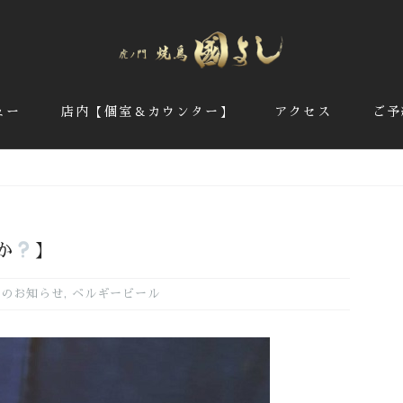
ュー
店内【個室＆カウンター】
アクセス
ご予
か
】
新のお知らせ
,
ベルギービール