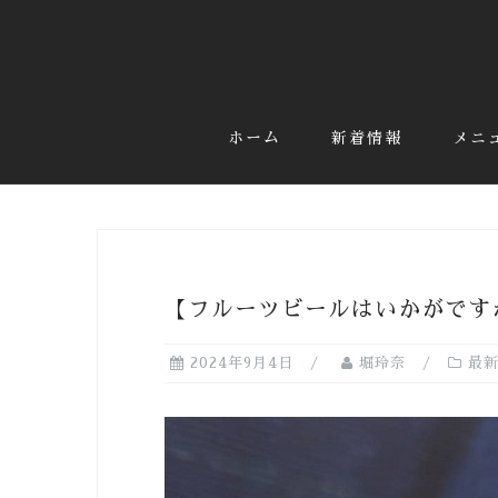
コ
ン
テ
ン
ツ
ホーム
新着情報
メニ
へ
ス
キ
ッ
プ
【フルーツビールはいかがです
2024年9月4日
堀玲奈
最