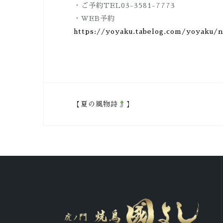
・ご予約TEL03-3581-7773
・WEB予約
https://yoyaku.tabelog.com/yoyaku/
投
【夏の風物詩
】
稿
ナ
ビ
ゲ
ー
シ
ョ