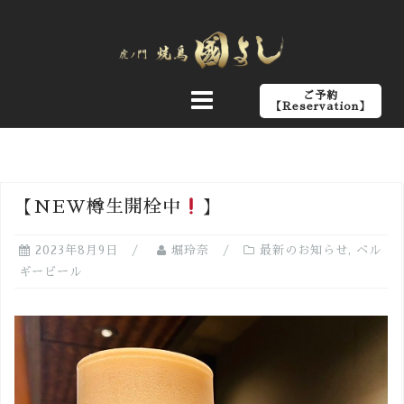
コ
ン
テ
ン
ご予約
ツ
【Reservation】
へ
ス
キ
ッ
【NEW樽生開栓中
】
プ
2023年8月9日
堀玲奈
最新のお知らせ
,
ベル
ギービール