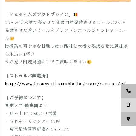
「
イヒテヘムズアウトブライン
」
18ヶ月間木樽で寝かせて乳酸自然発酵させたビールと2ヶ月
発酵させた若いビールをブレンドしたベルジャンレッドエー
ル
柑橘系の爽やかな甘酸っぱい酸味と木樽で熟成させた風味が
心地良い1杯♪
ぜひ虎ノ門焼鳥國よしでご賞味ください
【ストゥルベ醸造所】
http://www.brouwerij-strubbe.be/start/contact/nl
【ご予約について】
▼虎ノ門 焼鳥國よし
・月～土17：30より営業
・３個室・カウンター15席
・東京都港区西新橋2-15-2-B1