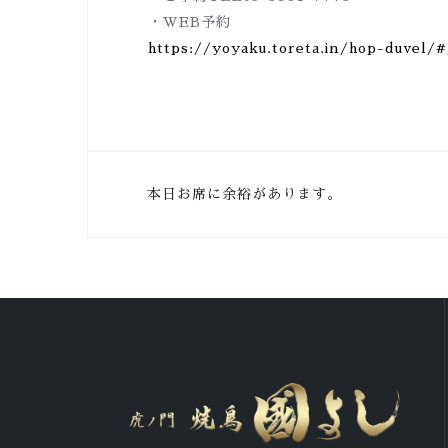
・WEB予約
https://yoyaku.toreta.in/hop-duvel/#
投
本日お席に余裕があります。
稿
ナ
ビ
ゲ
ー
シ
ョ