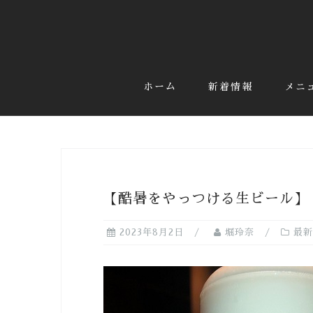
コ
ン
テ
ン
ツ
ホーム
新着情報
メニ
へ
ス
キ
ッ
プ
【酷暑をやっつける生ビール】
2023年8月2日
堀玲奈
最新