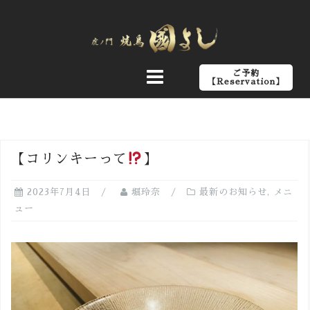
コ
ン
テ
ン
ご予約
ツ
【Reservation】
へ
ス
キ
ッ
【コリンキーって
】
プ
2023年7月4日
堀玲奈
最新のお知らせ
,
メニ
ュー