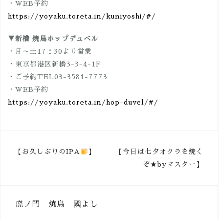
・WEB予約
https://yoyaku.toreta.in/kuniyoshi/#/
▼新橋 焼鳥ホップデュベル
・月～土17：30より営業
・東京都港区新橋3-3-4-1F
・ご予約TEL03-3581-7773
・WEB予約
https://yoyaku.toreta.in/hop-duvel/#/
投
【お久しぶりのIPA
】
【今日は七夕オクラを焼く
ぞ★byマスター】
稿
ナ
ビ
虎ノ門 焼鳥 國よし
ゲ