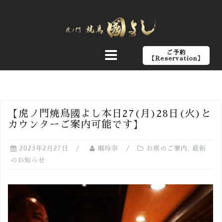
コ
ン
テ
ン
ご予約
ツ
【Reservation】
へ
ス
キ
ッ
【虎ノ門焼鳥國よし本日27(月)28日(火)と
プ
カウンターご案内可能です】
2023年2月27日
堀玲奈
お席のご案内
,
最新
のお知らせ