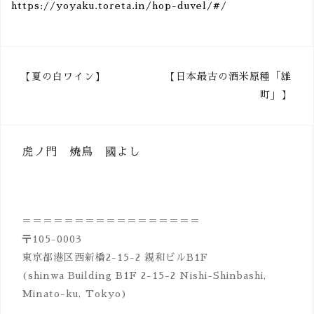
https://yoyaku.toreta.in/hop-duvel/#/
投
【夏の白ワイン】
【日本最古の酒米原種「雄
町」】
稿
ナ
ビ
虎ノ門 焼鳥 國よし
ゲ
ー
シ
＝＝＝＝＝＝＝＝＝＝＝＝＝＝＝＝＝
ョ
〒105-0003
ン
東京都港区西新橋2-15-2 親和ビルB1F
(shinwa Building B1F 2-15-2 Nishi-Shinbashi,
Minato-ku, Tokyo)