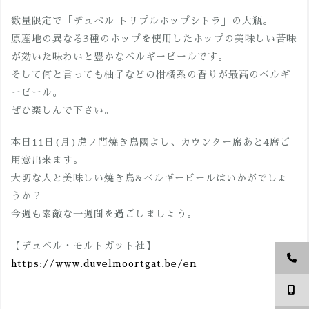
数量限定で「デュベル トリプルホップシトラ」の大瓶。
原産地の異なる3種のホップを使用したホップの美味しい苦味
が効いた味わいと豊かなベルギービールです。
そして何と言っても柚子などの柑橘系の香りが最高のベルギ
ービール。
ぜひ楽しんで下さい。
本日11日(月)虎ノ門焼き鳥國よし、カウンター席あと4席ご
用意出来ます。
大切な人と美味しい焼き鳥&ベルギービールはいかがでしょ
うか？
今週も素敵な一週間を過ごしましょう。
【デュベル・モルトガット社】
https://www.duvelmoortgat.be/en