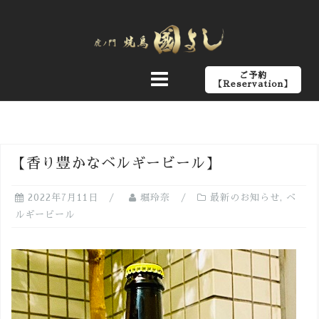
コ
ン
テ
ン
ご予約
ツ
【Reservation】
へ
ス
キ
ッ
【香り豊かなベルギービール】
プ
2022年7月11日
堀玲奈
最新のお知らせ
,
ベ
ルギービール