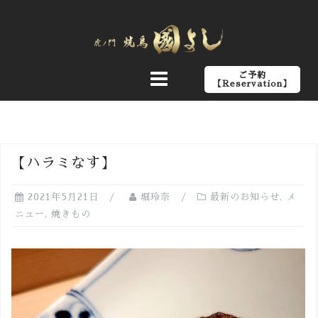
コ
ン
テ
ン
ご予約
ツ
【Reservation】
へ
ス
キ
ッ
【ハラミなす】
プ
2021年5月21日
堀玲奈
最新のお知らせ
,
メ
ニュー
,
焼きもの