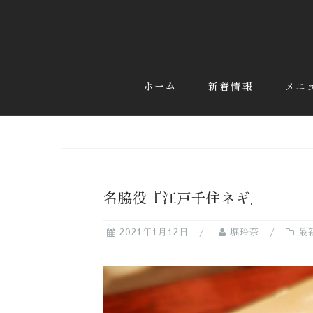
コ
ン
テ
ン
ツ
ホーム
新着情報
メニ
へ
ス
キ
ッ
プ
名脇役『江戸千住ネギ』
2021年1月12日
堀玲奈
最