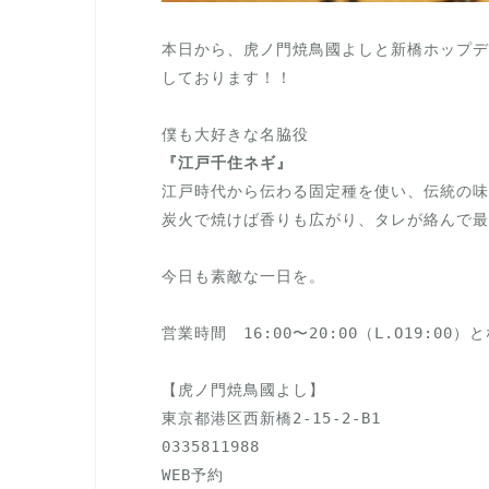
本日から、虎ノ門焼鳥國よしと新橋ホップデ
しております！！

『江戸千住ネギ』
江戸時代から伝わる固定種を使い、伝統の味
炭火で焼けば香りも広がり、タレが絡んで最
今日も素敵な一日を。

営業時間　16:00〜20:00（L.O19:00
【虎ノ門焼鳥國よし】

0335811988