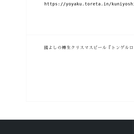
https://yoyaku.toreta.in/kuniyosh
投
國よしの樽生クリスマスビール『トンゲルロ
稿
ナ
ビ
ゲ
ー
シ
ョ
ン