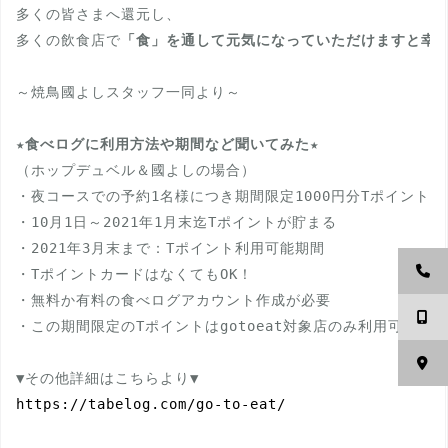
多くの皆さまへ還元し、

多くの飲食店で
「食」を通して元気になっていただけますと幸
～焼鳥國よしスタッフ一同より～

★
食べログに利用方法や期間など聞いてみた
★

（ホップデュベル＆國よしの場合）

・夜コースでの予約1名様につき期間限定1000円分Tポイント付与
・10月1日～2021年1月末迄Tポイントが貯まる

・2021年3月末まで：Tポイント利用可能期間　

・TポイントカードはなくてもOK！

・無料か有料の食べログアカウント作成が必要

・この期間限定のTポイントはgotoeat対象店のみ利用可能

https://tabelog.com/go-to-eat/