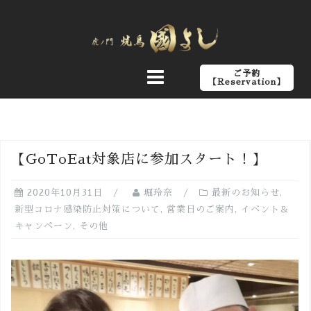
コ
ン
テ
ン
ご予約
ツ
【Reservation】
へ
ス
キ
ッ
【GoToEat対象店に参加スタート！】
プ
2020年10月31日
堀玲奈
最新のお知らせ
,
新型コロナ感染防止対策について
,
営業日のご案内
,
イベント＆
キャンペーン
,
その他