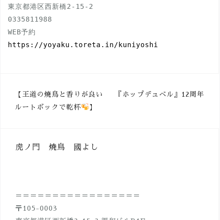
0335811988
https://yoyaku.toreta.in/kuniyoshi
投
【王道の焼鳥と香りが良い
『ホップデュベル』12周年
ルートボックで乾杯
】
稿
ナ
ビ
虎ノ門 焼鳥 國よし
ゲ
ー
シ
＝＝＝＝＝＝＝＝＝＝＝＝＝＝＝＝＝
ョ
〒105-0003