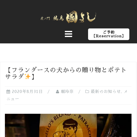
コ
ン
テ
ン
ご予約
ツ
【Reservation】
へ
ス
キ
ッ
【フランダースの犬からの贈り物とポテト
プ
サラダ
】
2020年8月31日
堀玲奈
最新のお知らせ
,
メ
ニュー