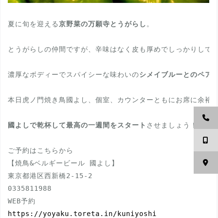
夏に旬を迎える
京野菜の万願寺とうがらし
。

とうがらしの仲間ですが、辛味はなく皮も厚めでしっかりして、
濃厚なボディーでスパイシーな味わいの
シメイブルーとのペア
本日虎ノ門焼き鳥國よし、個室、カウンターともにお席に余裕あ
國よしで乾杯して最高の一週間をスタート
させましょう！！

ご予約はこちらから

【焼鳥&ベルギービール 國よし】

0335811988
https://yoyaku.toreta.in/kuniyoshi