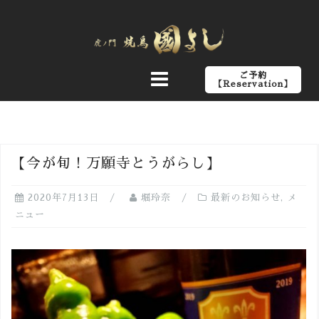
コ
ン
テ
ン
ご予約
ツ
【Reservation】
へ
ス
キ
ッ
【今が旬！万願寺とうがらし】
プ
2020年7月13日
堀玲奈
最新のお知らせ
,
メ
ニュー