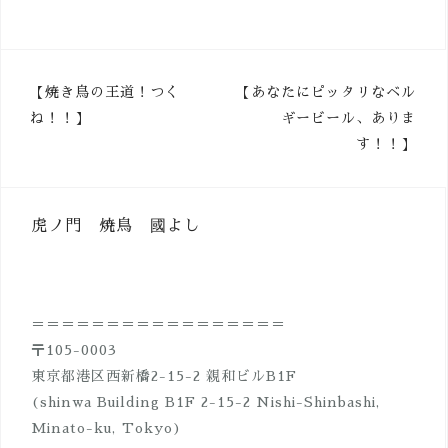
投
【焼き鳥の王道！つく
【あなたにピッタリなベル
ね！！】
ギービール、ありま
稿
す！！】
ナ
ビ
ゲ
虎ノ門 焼鳥 國よし
ー
シ
ョ
＝＝＝＝＝＝＝＝＝＝＝＝＝＝＝＝＝
ン
〒105-0003
東京都港区西新橋2-15-2 親和ビルB1F
(shinwa Building B1F 2-15-2 Nishi-Shinbashi,
Minato-ku, Tokyo)