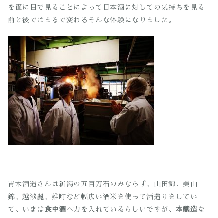
を直に目で見ることによって日本酒に対しての気持ちを見る
前と後ではまるで変わるそんな体験になりました。
青木酒造さんは新潟の五百万石のみならず、山田錦、美山
錦、越淡麗、雄町など幅広い酒米を使って酒造りをしてい
て、いまは
食中酒
へ力を入れているらしいですが、
本醸造
な