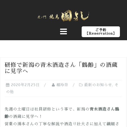
コ
ン
テ
ン
ご予約
ツ
【Reservation】
へ
ス
キ
ッ
研修で新潟の青木酒造さん「鶴齡」の酒蔵
プ
に見学へ
2020年2月25日
堀玲奈
最新のお知らせ
,
そ
の他
先週の土曜日は社員研修という事で、新潟の
青木酒造さん鶴
齡
の酒蔵に見学へ！
営業の湯本さんの丁寧な解説や酒造り壮大さに加えて繊細さ