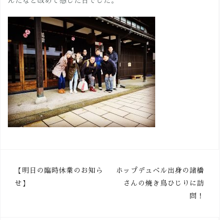
んだなと改めて感じた日でした。
投
【明日の臨時休業のお知ら
ホップデュベル出身の諸橋
せ】
さんの焼き鳥ひじりに訪
稿
問！
ナ