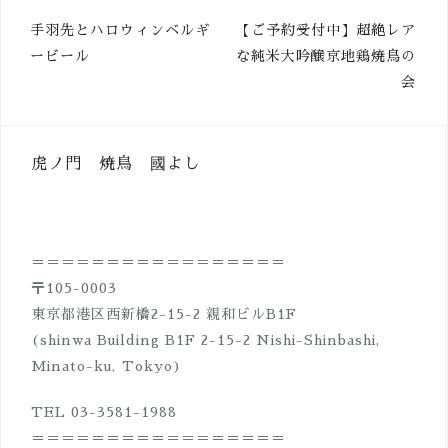
投
手羽先とハロウィンベルギ
【ご予約受付中】超絶レア
ービール
な純米大吟醸京地鶏焼鳥の
稿
会
ナ
ビ
ゲ
虎ノ門 焼鳥 國よし
ー
シ
ョ
＝＝＝＝＝＝＝＝＝＝＝＝＝＝＝＝＝
ン
〒105-0003
東京都港区西新橋2-15-2 親和ビルB1F
(shinwa Building B1F 2-15-2 Nishi-Shinbashi,
Minato-ku, Tokyo)
TEL 03-3581-1988
＝＝＝＝＝＝＝＝＝＝＝＝＝＝＝＝＝