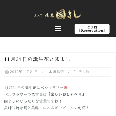
コ
ン
テ
ン
ご予約
ツ
【Reservation】
へ
ス
キ
ッ
11月21日の誕生花と國よし
プ
2019年11月21日
堀玲奈
その他
11月21日の誕生花はベルフラワー
ベルフラワーの花言葉は
『楽しいおしゃべり』
國よしにぴったりな言葉ですね！
美味し焼き鳥と美味しいベルギービールで乾杯！